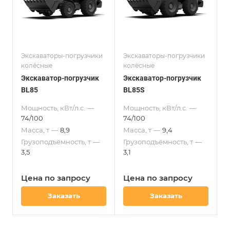
Экскаваторы-погрузчики
Экскаваторы-погрузчики
колёсные
колёсные
Экскаватор-погрузчик
Экскаватор-погрузчик
BL85
BL85S
Мощность, кВт/л.с.
—
Мощность, кВт/л.с.
—
74/100
74/100
Масса, т
—
8,9
Масса, т
—
9,4
Грузоподъёмность, т
—
Грузоподъёмность, т
—
3,5
3,1
Цена по зап
р
осу
Цена по зап
р
осу
Заказать
Заказать