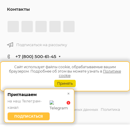
Контакты
Подписаться на рассылку
+7 (800) 500-61-45
Заказать звонок
Сайт использует файлы cookie, обрабатываемые вашим
браузером. Подробнее об этом вы можете узнать в
Политике
info@tm10.ru
cookie
.
Челябинск, ул. Героев Танкограда, 28П
Принять
×
Приглашаем
© 2026 ДСТ УРАЛ
на наш Телеграм-
1
канал
Согласие на обработку персональных данных
Политика
обработки персональных данных
ПОДПИСАТЬСЯ